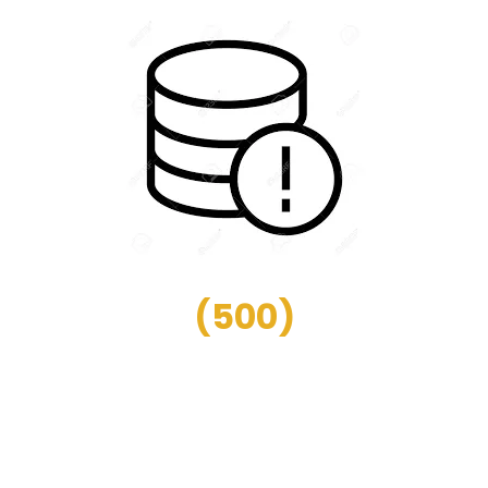
(
500
)