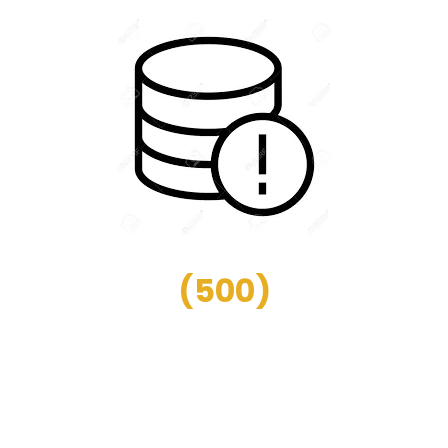
(
500
)