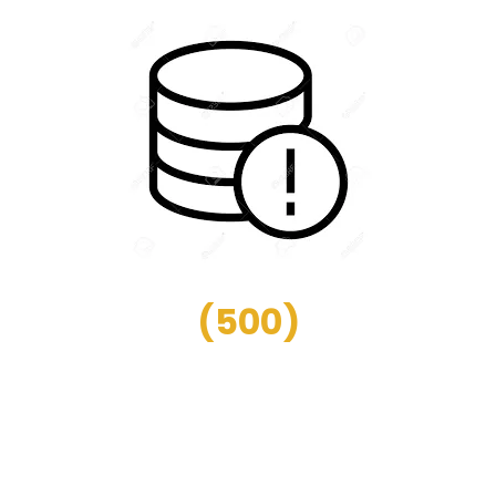
(
500
)