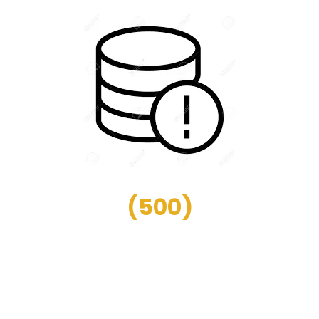
(
500
)