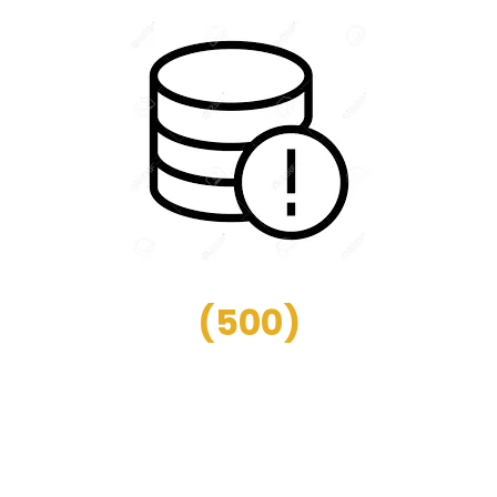
(
500
)