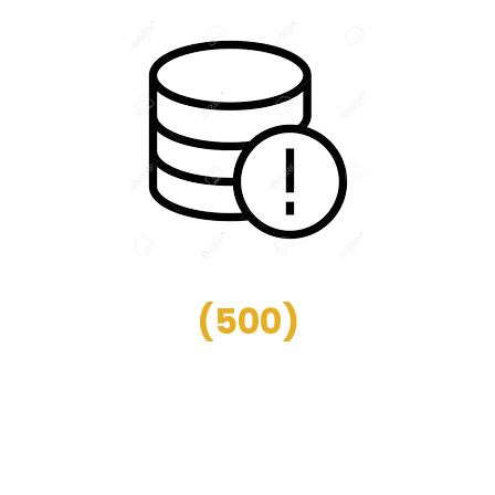
(
500
)