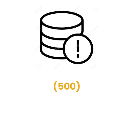
(
500
)