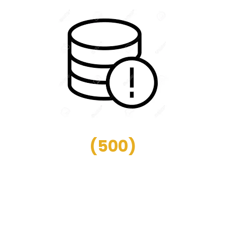
(
500
)