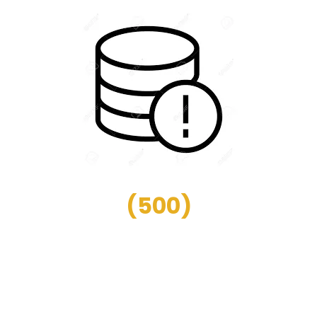
(
500
)