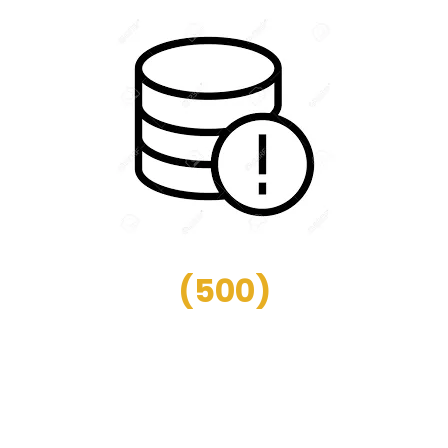
(
500
)