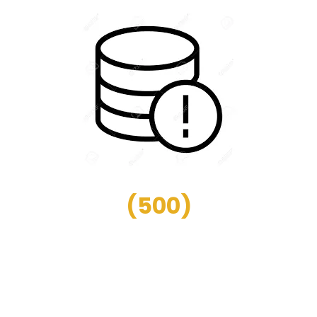
(
500
)