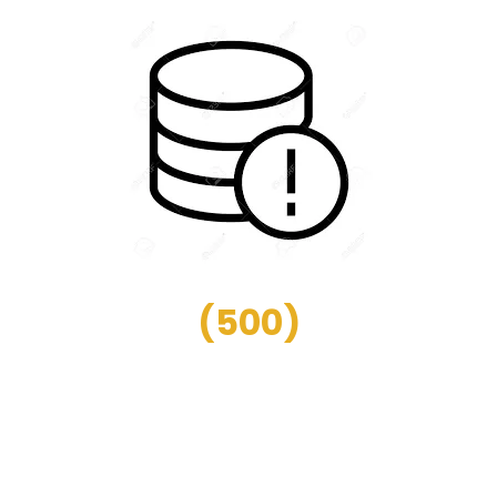
(
500
)