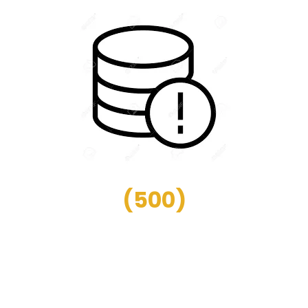
(
500
)