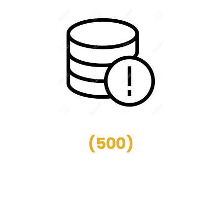
(
500
)