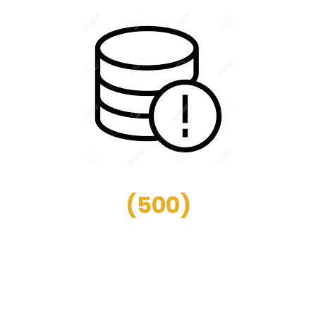
(
500
)