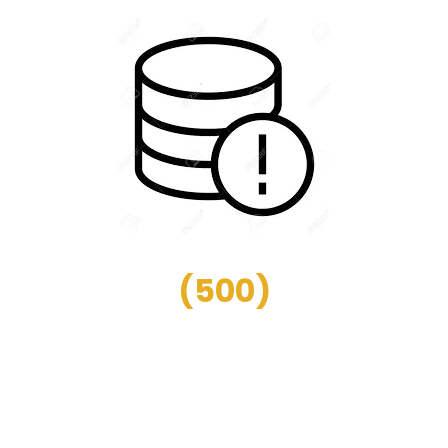
(
500
)