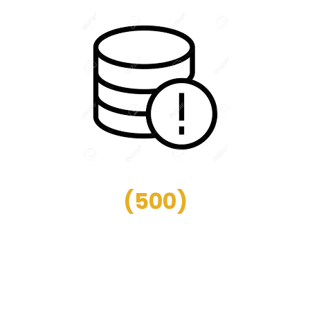
(
500
)