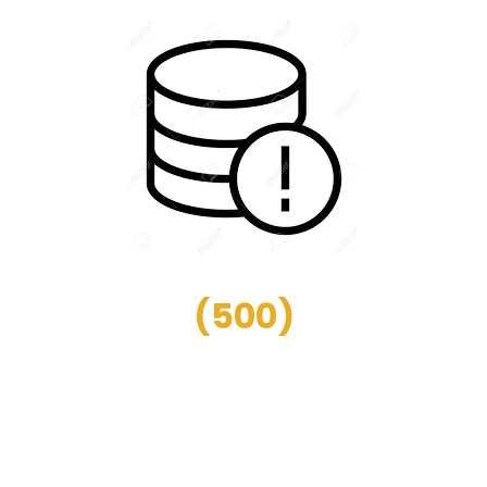
(
500
)