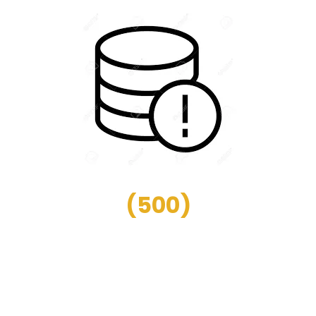
(
500
)