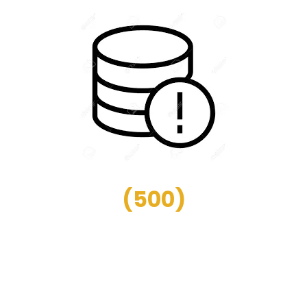
(
500
)