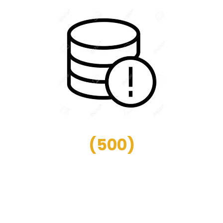
(
500
)