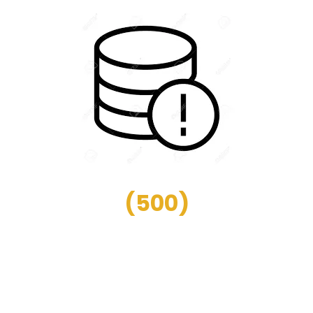
(
500
)