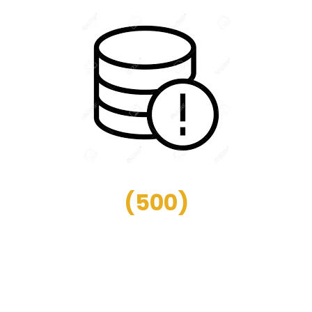
(
500
)