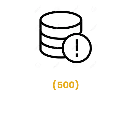
(
500
)