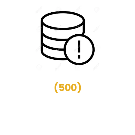
(
500
)