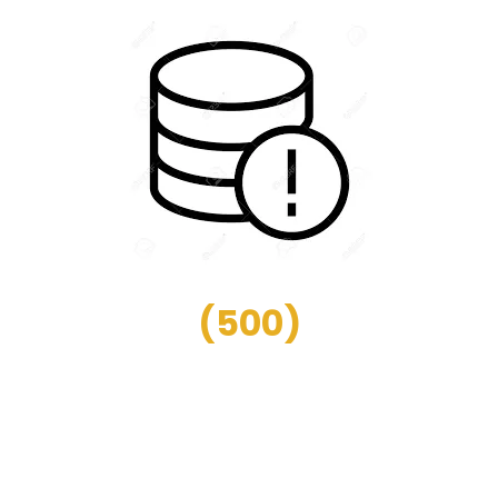
(
500
)