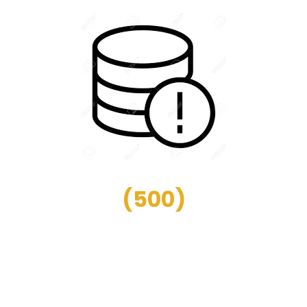
(
500
)