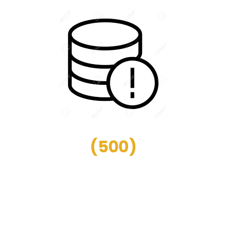
(
500
)