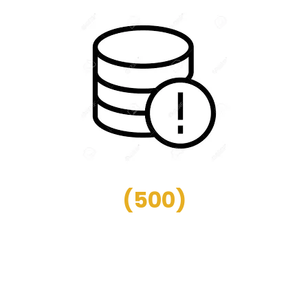
(
500
)