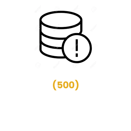
(
500
)