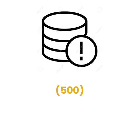
(
500
)