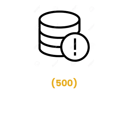
(
500
)