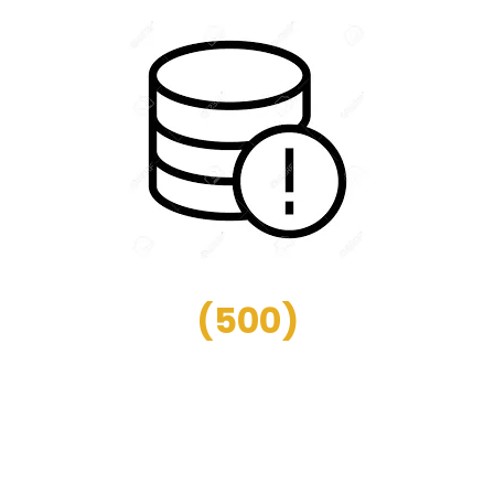
(
500
)