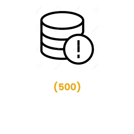
(
500
)