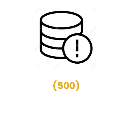
(
500
)