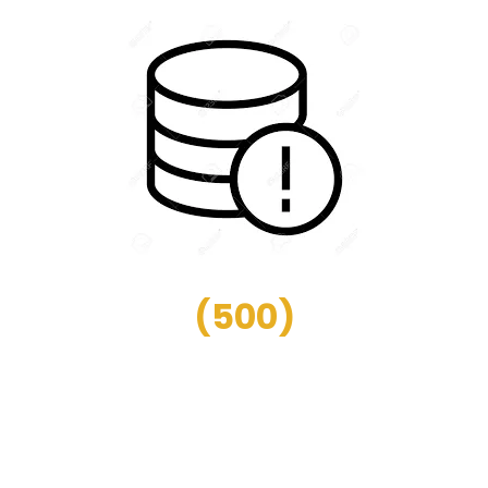
(
500
)