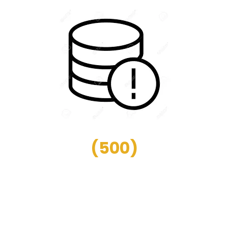
(
500
)