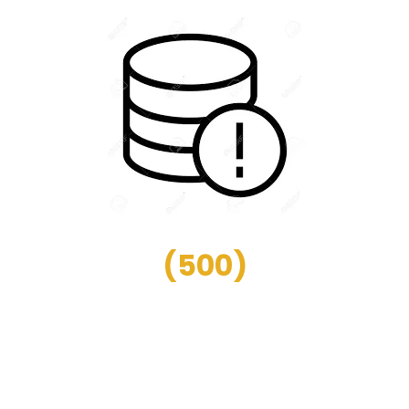
(
500
)