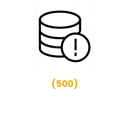
(
500
)