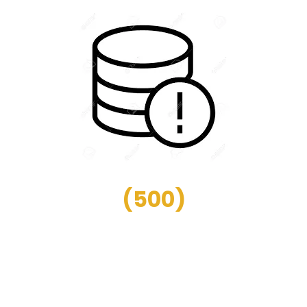
(
500
)