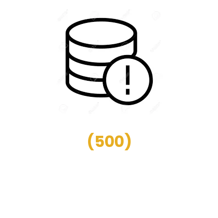
(
500
)