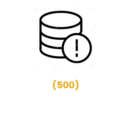
(
500
)