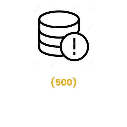
(
500
)