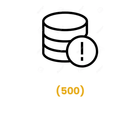
(
500
)