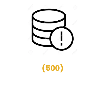
(
500
)