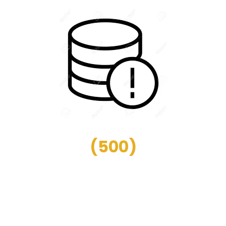
(
500
)