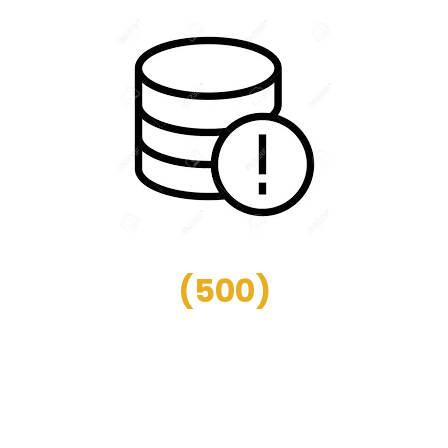
(
500
)