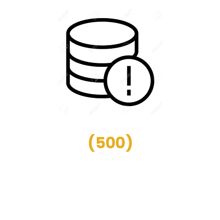
(
500
)