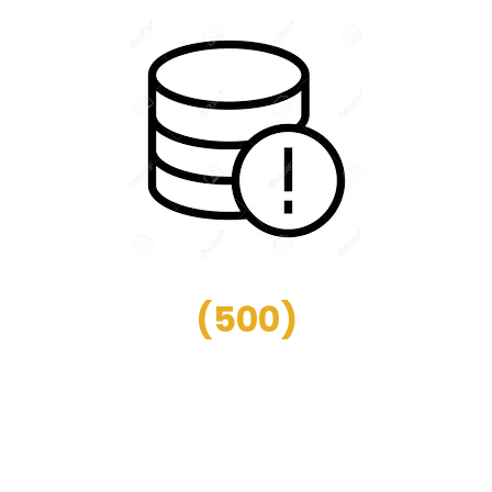
(
500
)