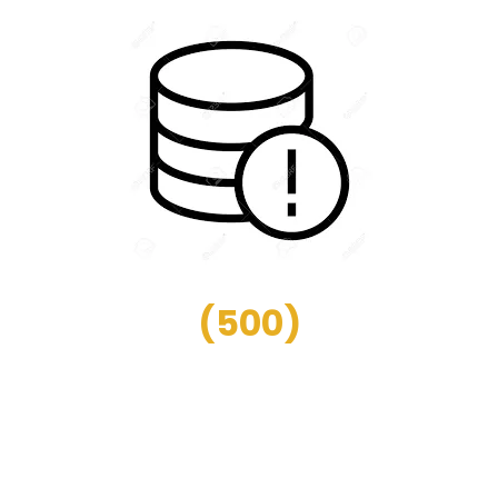
(
500
)